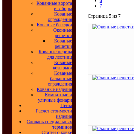
6
Кованные ворота
7
и заборы
Кованые
Страница 5 из 7
ограждения
Кованые беседки
Оконные
решетки
Кованые
решетки
Кованые перила
для лестниц
Кованые
козырьки
Кованые
балконные
ограждения
Кованые изделия
Комнатные и
уличные фонари
Цены
Расчет стоимости
изделия
Словарь специальных
терминов
Статьи о ковке