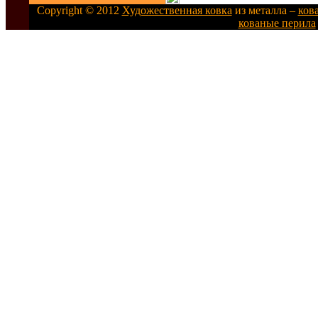
Copyright © 2012
Художественная ковка
из металла –
ков
кованые перила