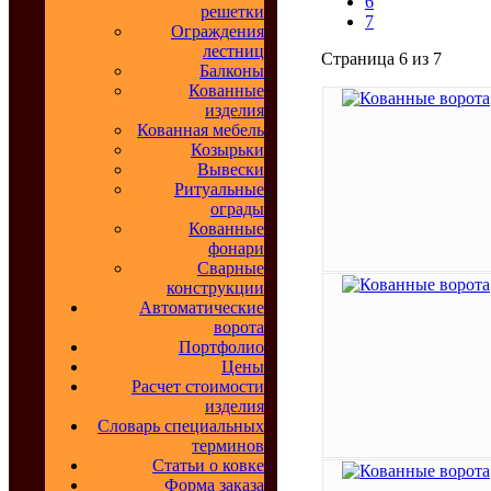
6
решетки
7
Ограждения
лестниц
Страница 6 из 7
Балконы
Кованные
изделия
Кованная мебель
Козырьки
Вывески
Ритуальные
ограды
Кованные
фонари
Сварные
конструкции
Автоматические
ворота
Портфолио
Цены
Расчет стоимости
изделия
Словарь специальных
терминов
Статьи о ковке
Форма заказа