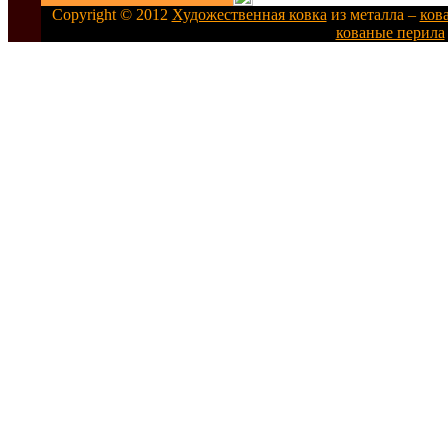
Copyright © 2012
Художественная ковка
из металла –
ков
кованые перила