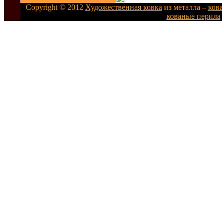
Copyright © 2012
Художественная ковка
из металла –
ков
кованые перила