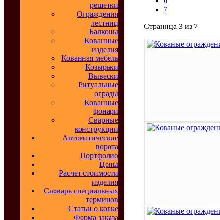
6
решетки
7
Ограждения
лестниц
Страница 3 из 7
Балконы
Кованные
изделия
Кованная мебель
Козырьки
Вывески
Ритуальные
ограды
Кованные
фонари
Сварные
конструкции
Автоматические
ворота
Портфолио
Цены
Расчет стоимости
изделия
Словарь специальных
терминов
Статьи о ковке
Форма заказа