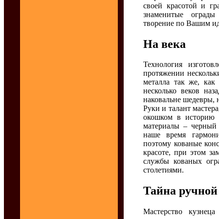
своей красотой и гр
знаменитые ограды
творение по Вашим и
На века
Технология изготов
протяжении нескольк
металла так же, как
несколько веков наз
наковальне шедевры, 
Руки и талант мастер
окошком в историю 
материалы – черный 
наше время гармони
поэтому кованые кон
красоте, при этом з
службы кованых огра
столетиями.
Тайна ручной
Мастерство кузнец