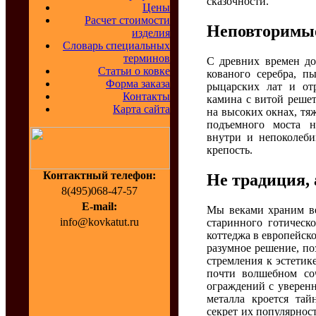
сказочности.
Цены
Расчет стоимости
Неповторимы
изделия
Словарь специальных
терминов
С древних времен до
Статьи о ковке
кованого серебра, п
Форма заказа
рыцарских лат и от
Контакты
камина с витой реше
Карта сайта
на высоких окнах, тя
подъемного моста н
внутри и непоколеби
крепость.
Контактный телефон:
Не традиция, 
8(495)068-47-57
E-mail:
Мы веками храним ве
info@kovkatut.ru
старинного готическ
коттеджа в европейско
разумное решение, п
стремления к эстетик
почти волшебном со
ограждений с уверен
металла кроется тай
секрет их популярно