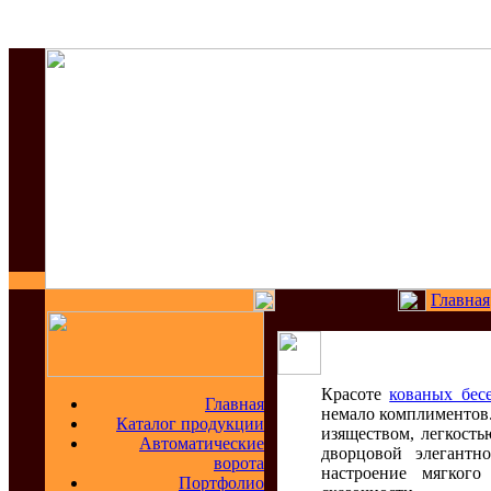
Главная
Красоте
кованых бес
Главная
немало комплиментов
Каталог продукции
изяществом, легкост
Автоматические
дворцовой элегантн
ворота
настроение мягког
Портфолио