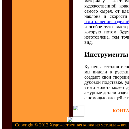
материалу жестко
художественной ков
самого сырья, от вл
наклона и скорости
изготовлении издели
и особое чутье масте
которую потом буде
изготовлена, тем то
вид.
Инструменты
Кузнецы сегодня исп
мы видели в русских
создают свои творени
дубовой подставке, у
этого молота может д
ажурные детали издел
с помощью клещей с г
КОНТАК
Copyright © 2012
Художественная ковка
из металла –
ков